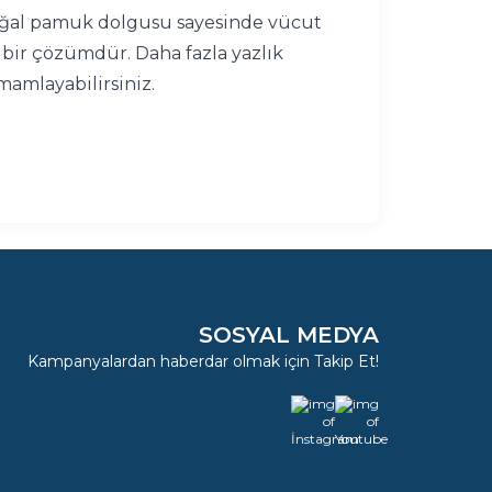
oğal pamuk dolgusu sayesinde vücut
l bir çözümdür. Daha fazla yazlık
mamlayabilirsiniz.
SOSYAL MEDYA
Kampanyalardan haberdar olmak için Takip Et!
İnstagram
Youtube