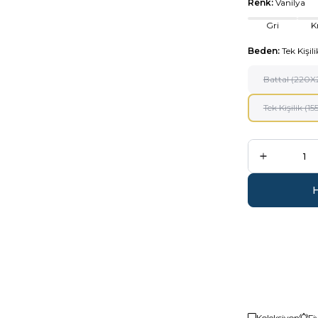
Renk:
Vanilya
Gri
K
Beden:
Tek Kişili
Battal (220X
Tek Kişilik (15
Koleksiyon
Fi