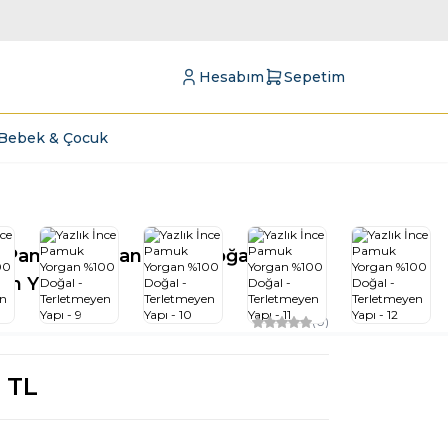
Hesabım
Sepetim
Bebek & Çocuk
e Pamuk Yorgan %100 Doğal -
en Yapı
(0)
TL