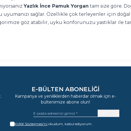
emiyorsanız
Yazlık İnce Pamuk Yorgan
tam size göre. D
ku uyumanızı sağlar. Özellikle çok terleyenler için doğa
orimize göz atabilir, uyku konforunuzu
yastıklar
ile ta
E-BÜLTEN ABONELIĞI
.
Kampanya ve yeniliklerden haberdar olmak için e-
bültenimize abone olun!
KAYIT OL
KVKK Sözleşmesi'ni
okudum, kabul ediyorum.