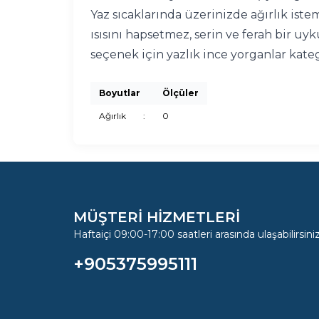
Yaz sıcaklarında üzerinizde ağırlık ist
ısısını hapsetmez, serin ve ferah bir uy
seçenek için
yazlık ince yorganlar
kateg
Boyutlar
Ölçüler
Ağırlık
:
0
MÜŞTERİ HİZMETLERİ
Haftaiçi 09:00-17:00 saatleri arasında ulaşabilirsiniz
+905375995111