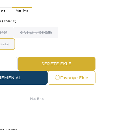
rem
Vanilya
k (155X215)
240)
Çift Kişilik (195X215)
5X215)
SEPETE EKLE
HEMEN AL
Favoriye Ekle
Not Ekle
yat Alarmı