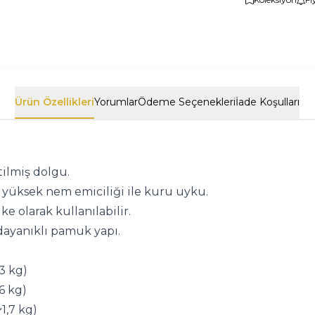
Ürün Özellikleri
Yorumlar
Ödeme Seçenekleri
İade Koşulları
tilmiş dolgu.
üksek nem emiciliği ile kuru uyku.
 olarak kullanılabilir.
ayanıklı pamuk yapı.
3 kg)
6 kg)
1,7 kg)